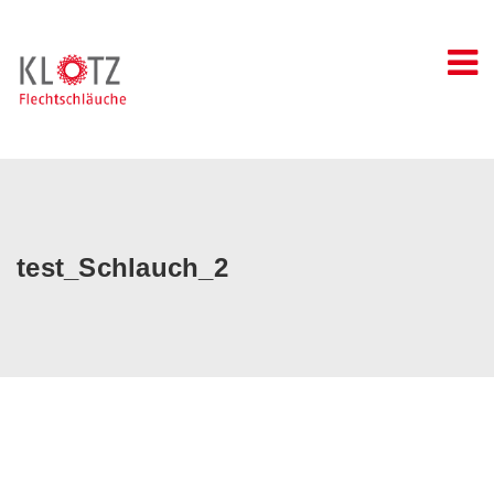
Skip
to
content
test_Schlauch_2